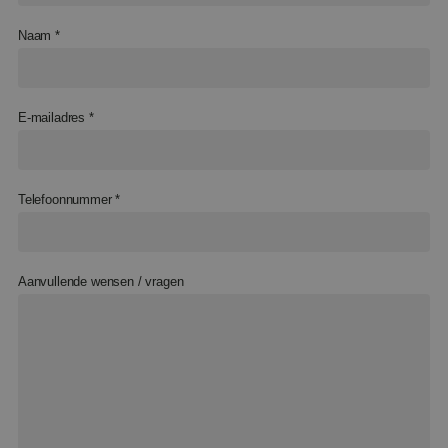
FAQ & Contact
Naam *
Palletwagens
Bekijk alle producten
E-mailadres *
Telefoonnummer *
Aanvullende wensen / vragen