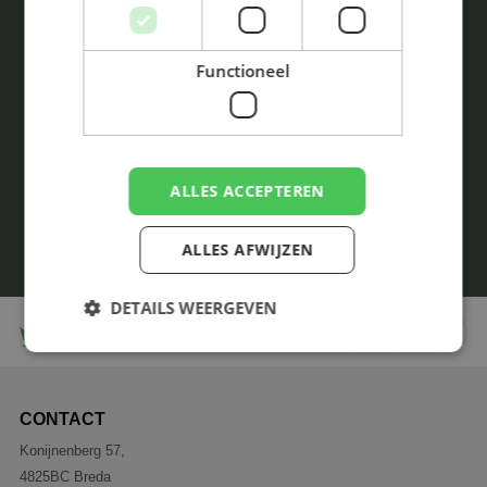
INTERESSE OF WIL JE GRAAG MEER
WETEN?
NEEM VRIJBLIJVEND CONTACT OP
Functioneel
+31 (0)76 200 31 34
info@oprins-verhuur.nl
ALLES ACCEPTEREN
Contact opnemen
ALLES AFWIJZEN
DETAILS WEERGEVEN
Strikt noodzakelijk
Prestatie
Targeting
CONTACT
Functioneel
Konijnenberg 57,
Strikt noodzakelijke cookies maken de
4825BC Breda
kernfunctionaliteiten van de website mogelijk, zoals