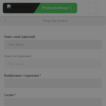
Productverhuur
Terug naar product
Heftrucks
Diensten
Hoogwerkers
Huren vanaf (optioneel)
Over ons
Schrobmachines
Huren tot (optioneel)
Offerte aanvragen
Veegmachines
Wielladers
Bedrijfsnaam / organisatie *
Sectoren
Graafmachines
Referenties
Stapelaars
Locatie *
Nieuws
Reachtrucks