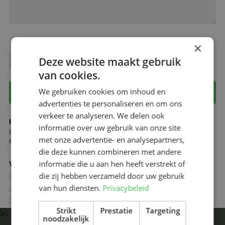
×
Deze website maakt gebruik
Ik ga akkoord met het
privacy verklaring
van Oprins Verhuur.
van cookies.
We gebruiken cookies om inhoud en
Reservering aanvragen
advertenties te personaliseren en om ons
verkeer te analyseren. We delen ook
Korte termijn verhuur
informatie over uw gebruik van onze site
Per dag:
Per week:
Per maand:
met onze advertentie- en analysepartners,
€ v.a. € 240
€ v.a. € 585
€ v.a. € 1700
die deze kunnen combineren met andere
informatie die u aan hen heeft verstrekt of
Verhuur voor lange termijn biedt veel voordelen
die zij hebben verzameld door uw gebruik
All-in prijzen, inclusief onderhoud en reparatie
van hun diensten.
Privacybeleid
Vervangend apparaat indien nodig
Voordelige dagprijs met een offerte op maat
Strikt
Prestatie
Targeting
noodzakelijk